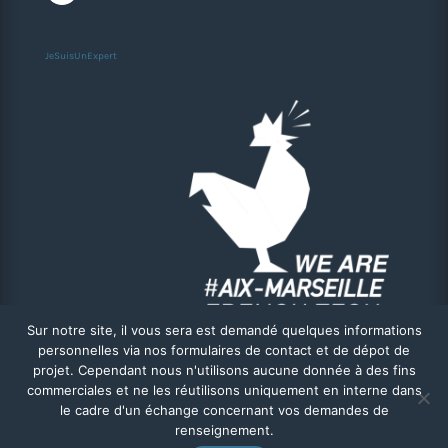
JeSuisUnExpert
Sur notre site, il vous sera est demandé quelques informations
personnelles via nos formulaires de contact et de dépot de
projet. Cependant nous n'utilisons aucune donnée à des fins
commerciales et ne les réutilisons uniquement en interne dans
le cadre d'un échange concernant vos demandes de
renseignement.
2018 – 2024 © Nextalys – Agence de développement d’applications métiers à