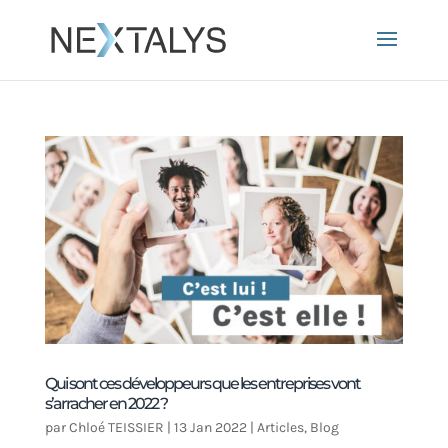
Qui sont ces développeurs que les entreprises vont
s’arracher en 2022 ?
par
Chloé TEISSIER
|
13 Jan 2022
|
Articles
,
Blog