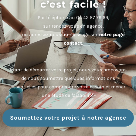
c’est facile !
Par téléphone au 04 42 57 79 69,
sur rendez-vous en agence,
ou adressez nous un message sur
notre page
contact
.
Avant de démarrer votre projet, nous vous proposons
de nous soumettre quelques informations
essentielles pour comprendre votre besoin et mener
une étude de faisabilité.
Soumettez votre projet à notre agence