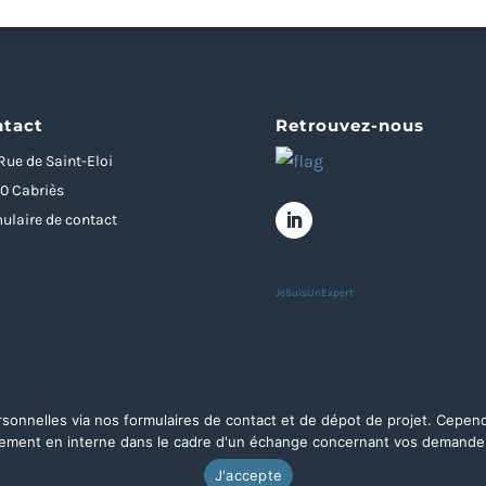
tact
Retrouvez-nous
Rue de Saint-Eloi
0 Cabriès
ulaire de contact
JeSuisUnExpert
rsonnelles via nos formulaires de contact et de dépot de projet. Cepe
quement en interne dans le cadre d'un échange concernant vos demand
 Nextalys – Agence de développement d’applications métiers à Aix-en-Provence –
Mentions Légales
J'accepte